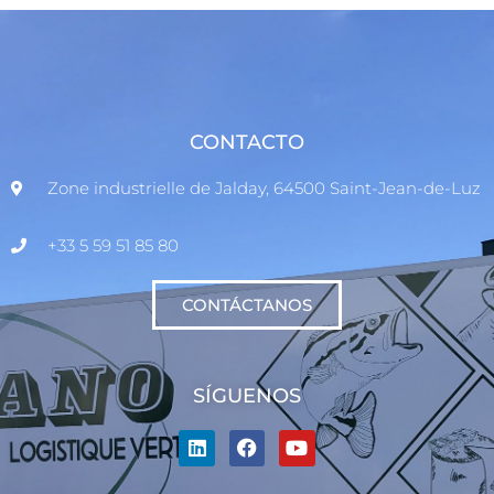
CONTACTO
Zone industrielle de Jalday, 64500 Saint-Jean-de-Luz
+33 5 59 51 85 80
CONTÁCTANOS
SÍGUENOS
L
F
Y
i
a
o
n
c
u