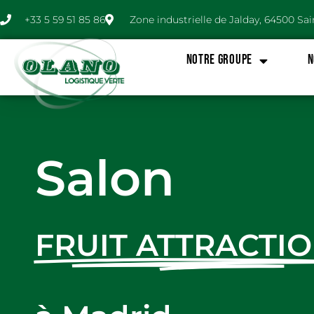
Aller
+33 5 59 51 85 86
Zone industrielle de Jalday, 64500 Sa
au
contenu
NOTRE GROUPE
N
Salon
FRUIT ATTRACTI