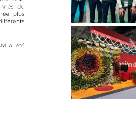
ionnés du
née, plus
ifférents
AM a été