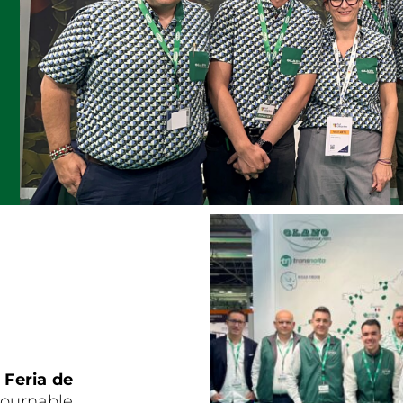
a
Feria de
tournable