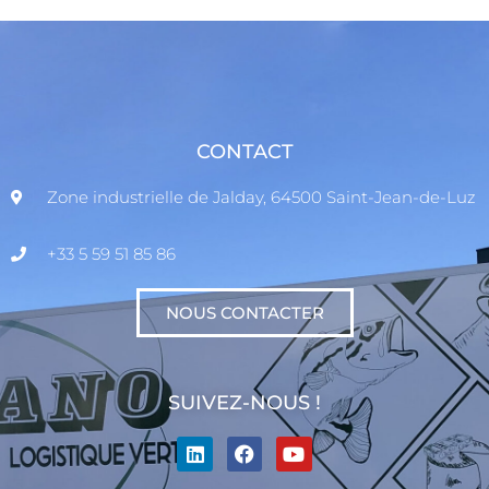
CONTACT
Zone industrielle de Jalday, 64500 Saint-Jean-de-Luz
+33 5 59 51 85 86
NOUS CONTACTER
SUIVEZ-NOUS !
L
F
Y
i
a
o
n
c
u