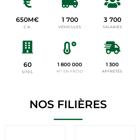
650
M€
1 700
3 700
C.A.
VÉHICULES
SALARIÉS
60
1 800 000
1 300
M³ EN FROID
AFFRÉTÉS
SITES
NOS FILIÈRES